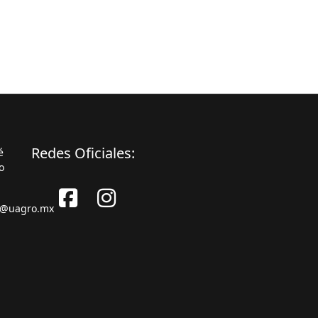
Redes Oficiales:
é
o
s@uagro.mx
Facebook
Instagram