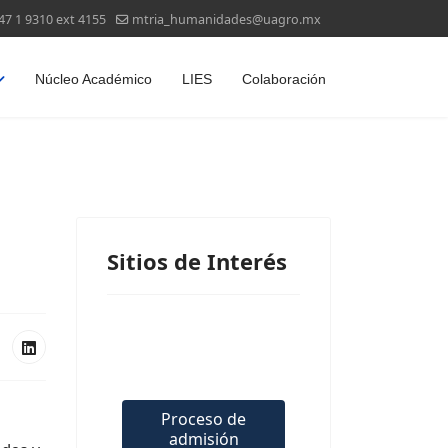
47 1 9310 ext 4155
mtria_humanidades@uagro.mx
Núcleo Académico
LIES
Colaboración
Sitios de Interés
Proceso de
admisión