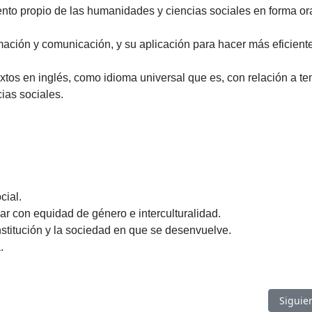
to propio de las humanidades y ciencias sociales en forma ora
ación y comunicación, y su aplicación para hacer más eficiente
tos en inglés, como idioma universal que es, con relación a t
ias sociales.
cial.
ar con equidad de género e interculturalidad.
nstitución y la sociedad en que se desenvuelve.
.
Artícul
Siguie