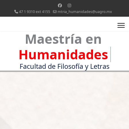
47 1 9310 ext 4155
mtria_humanidades@uagro.mx
Maestría en
Humanidades
Facultad de Filosofía y Letras