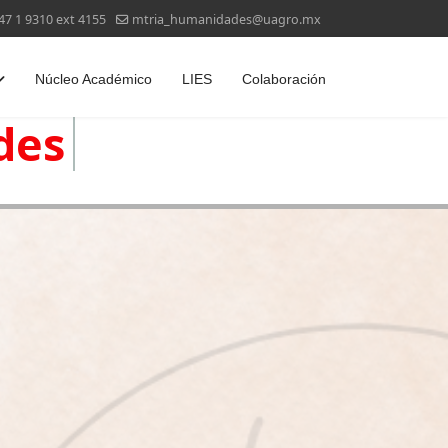
47 1 9310 ext 4155
mtria_humanidades@uagro.mx
Núcleo Académico
LIES
Colaboración
anidades