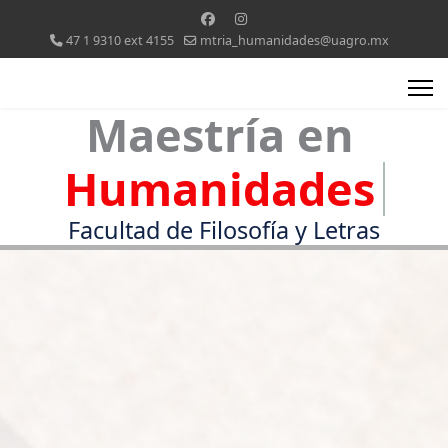
47 1 9310 ext 4155
mtria_humanidades@uagro.mx
Maestría en
Hum
Facultad de Filosofía y Letras